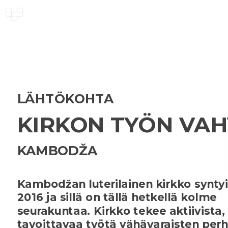
LÄHTÖKOHTA
KIRKON TYÖN VAH
KAMBODŽA
Kambodžan luterilainen kirkko synty
2016 ja sillä on tällä hetkellä kolme
seurakuntaa. Kirkko tekee aktiivista,
tavoittavaa työtä vähävaraisten per