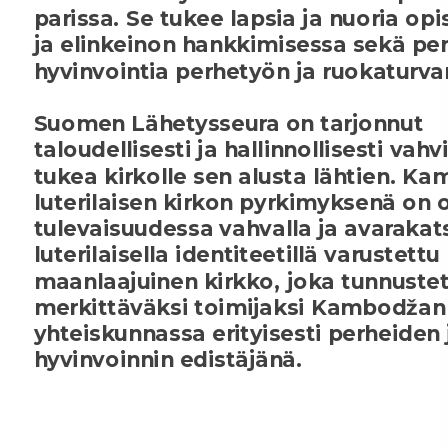
parissa. Se tukee lapsia ja nuoria op
ja elinkeinon hankkimisessa sekä pe
hyvinvointia perhetyön ja ruokaturva
Suomen Lähetysseura on tarjonnut
taloudellisesti ja hallinnollisesti vah
tukea kirkolle sen alusta lähtien. K
luterilaisen kirkon pyrkimyksenä on o
tulevaisuudessa vahvalla ja avarakats
luterilaisella identiteetillä varustettu
maanlaajuinen kirkko, joka tunnuste
merkittäväksi toimijaksi Kambodžan
yhteiskunnassa erityisesti perheiden 
hyvinvoinnin edistäjänä.