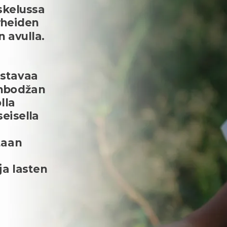
iskelussa
rheiden
n avulla.
vistavaa
ambodžan
lla
eisella
taan
ja lasten