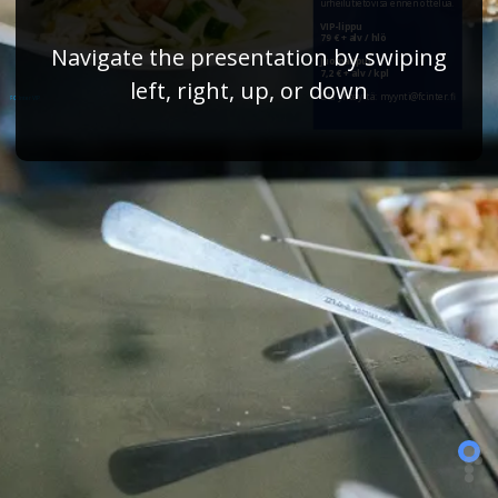
urheilutietovisa ennen ottelua.
VIP-lippu
79 € + alv / hlö
Navigate the presentation by swiping
Juomaliput
7,2 € + alv / kpl
left, right, up, or down
Ota yhteyttä: myynti@fcinter.fi
FC Inter VIP