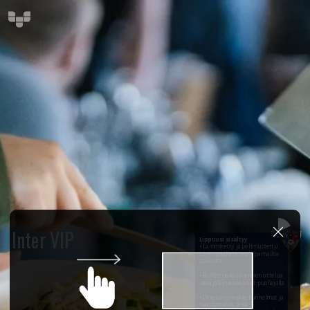
Inter VIP
Lippuusi sisältyy
• Lämmitetty ja pehmustettu
istuin pääkatsomon parhailta
paikoilta
• Buffetruokailu ennen ottelua
sekä jälkiruokakahvit puoliajalla
• Ottelun ennakkotunnelmat ja
haastattelut, sekä